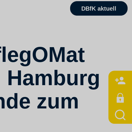
DBfK aktuell
flegOMat
in Hamburg
M
ende zum