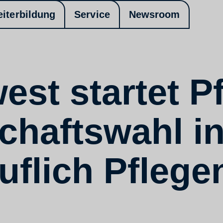
eiterbildung
Service
Newsroom
st startet P
schaftswahl 
ruflich Pfleg