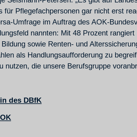
 für Pflegefachpersonen gar nicht erst re
Forsa-Umfrage im Auftrag des AOK-Bundes
dlungsfeld nannten: Mit 48 Prozent rangier
t, Bildung sowie Renten- und Alterssicheru
Zahlen als Handlungsaufforderung zu begreif
u nutzen, die unsere Berufsgruppe voranbri
ein des DBfK
AOK