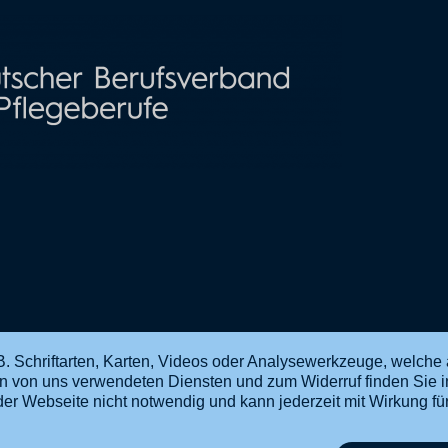
. Schriftarten, Karten, Videos oder Analysewerkzeuge, welche 
en von uns verwendeten Diensten und zum Widerruf finden Sie 
ng der Webseite nicht notwendig und kann jederzeit mit Wirkung f