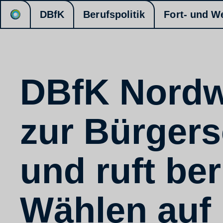
DBfK
Berufspolitik
Fort- und W
DBfK Nordwe
zur Bürger
und ruft be
Wählen auf