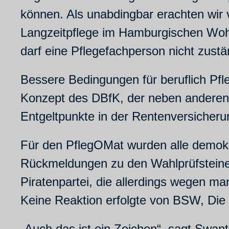
können. Als unabdingbar erachten wir 
Langzeitpflege im Hamburgischen Woh
darf eine Pflegefachperson nicht zustä
Bessere Bedingungen für beruflich Pfl
Konzept des DBfK, der neben anderen 
Entgeltpunkte in der Rentenversicherun
Für den PflegOMat wurden alle demokr
Rückmeldungen zu den Wahlprüfsteinen
Piratenpartei, die allerdings wegen ma
Keine Reaktion erfolgte von BSW, Die
„Auch das ist ein Zeichen“, sagt Swan