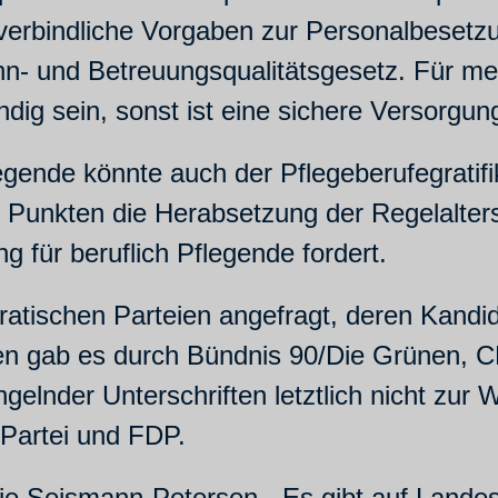
verbindliche Vorgaben zur Personalbesetzu
n- und Betreuungsqualitätsgesetz. Für me
ndig sein, sonst ist eine sichere Versorgun
egende könnte auch der Pflegeberufegratif
Punkten die Herabsetzung der Regelalter
g für beruflich Pflegende fordert.
atischen Parteien angefragt, deren Kandi
 gab es durch Bündnis 90/Die Grünen, CD
ngelnder Unterschriften letztlich nicht zu
 Partei und FDP.
tje Seismann-Petersen. „Es gibt auf Landes