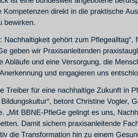
ück ist eine bundesweit angebotene berufs
die Kompetenzen direkt in die praktische A
u bewirken.
l: Nachhaltigkeit gehört zum Pflegealltag“,
Ge geben wir Praxisanleitenden praxistaug
e Abläufe und eine Versorgung, die Mens
ie Anerkennung und engagieren uns entschlo
le Treiber für eine nachhaltige Zukunft in
 Bildungskultur“, betont Christine Vogler, 
 „Mit BBNE-PfleGe gelingt es uns, Nachhal
ten. Damit sichern praxisanleitende Fachkr
ktiv die Transformation hin zu einem Gesu