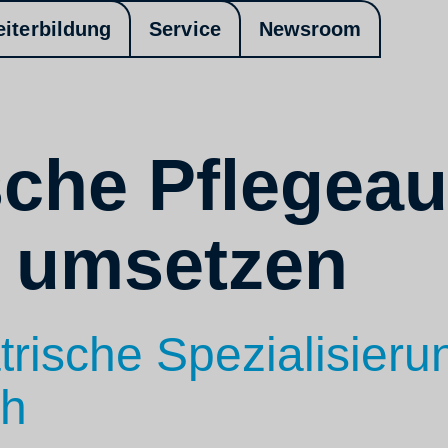
eiterbildung
Service
Newsroom
sche Pflegea
 umsetzen
trische Spezialisieru
ch