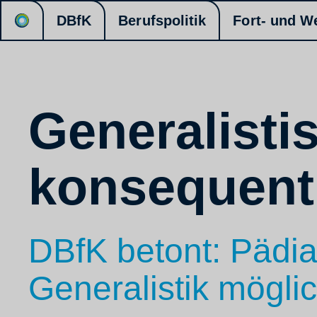
DBfK
Berufspolitik
Fort- und W
Generalisti
konsequent
DBfK betont: Pädia
Generalistik mögli