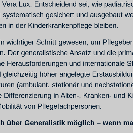
 Vera Lux. Entscheidend sei, wie pädiatri
ng systematisch gesichert und ausgebaut w
en in der Kinderkrankenpflege bleiben.
in wichtiger Schritt gewesen, um Pflegebe
 Der generalistische Ansatz und die primä
che Herausforderungen und internationale S
d gleichzeitig höher angelegte Erstausbildu
turen ­(ambulant, stationär und nachstati
ie Differenzierung in Alten-, Kranken- und 
Mobilität von Pflegefachpersonen.
uch über Generalistik möglich – wenn ma