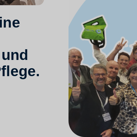
ine
 und
flege.