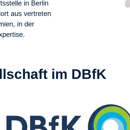
stelle in Berlin
rt aus vertreten
mien, in der
xpertise.
llschaft im DBfK