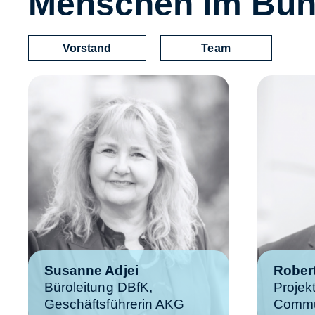
Menschen im Bun
Vorstand
Team
Susanne Adjei
Robert
Büroleitung DBfK,
Proje
Geschäftsführerin AKG
Commun