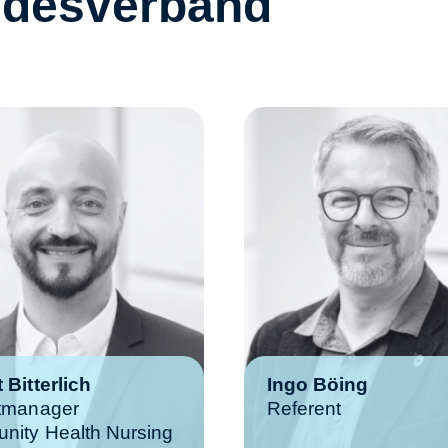
desverband
 Bitterlich
Ingo Böing
ktmanager
Referent
ity Health Nursing