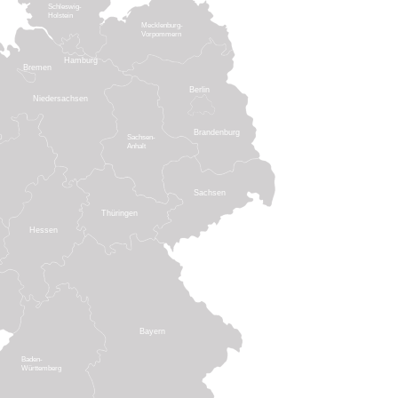
Schleswig-
Holstein
Mecklenburg-
Vorpommern
Hamburg
Bremen
Berlin
Niedersachsen
Brandenburg
Sachsen-
Anhalt
Sachsen
Thüringen
Hessen
Bayern
Baden-
Württemberg