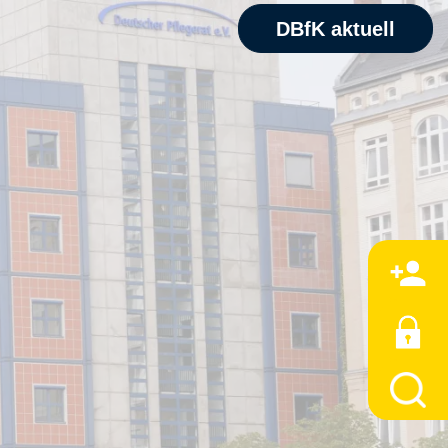
DBfK aktuell
M