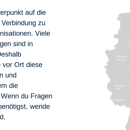
rpunkt auf die
e Verbindung zu
nisationen. Viele
gen sind in
Deshalb
Nordrhein-
Westfalen
 vor Ort diese
en und
em die
Rheinland-
Pfalz
r. Wenn du Fragen
Saarland
 benötigst, wende
d.