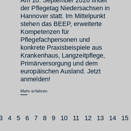
Am 10. September 2026 findet
der Pflegetag Niedersachsen in
Hannover statt. Im Mittelpunkt
stehen das BEEP, erweiterte
Kompetenzen für
Pflegefachpersonen und
konkrete Praxisbeispiele aus
Krankenhaus, Langzeitpflege,
Primärversorgung und dem
europäischen Ausland. Jetzt
anmelden!
Mehr erfahren
3
4
5
6
7
8
9
10
11
12
13
14
15