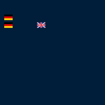
Kontakt
de
Deutsch
de
Deutsch
en
English
Diese Webseite nutzt externe Komponenten,