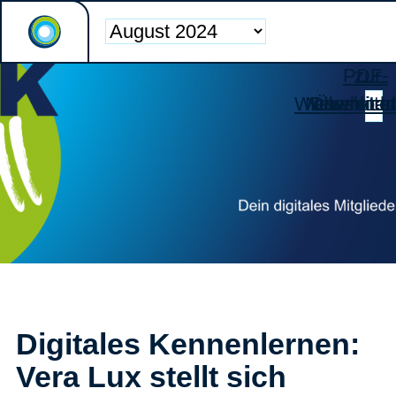
PDF-
zur
Weiterleiten
Newsletter
Download
Übersicht
Digitales Kennenlernen:
Vera Lux stellt sich