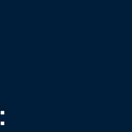
wie z.B. Schriftarten, Karten, Videos oder
Analysewerkzeuge, welche alle dazu genutzt
werden können, Daten über Ihr Verhalten zu
sammeln. Weitere Informationen zu den von
uns verwendeten Diensten und zum Widerruf
finden Sie in unseren
Datenschutzbestimmungen
.
Ihre Einwilligung dazu ist freiwillig, für die
Nutzung der Webseite nicht notwendig und
kann jederzeit mit Wirkung für die Zukunft
widerrufen werden.
Analyse akzeptieren
Externe Komponenten akzeptieren