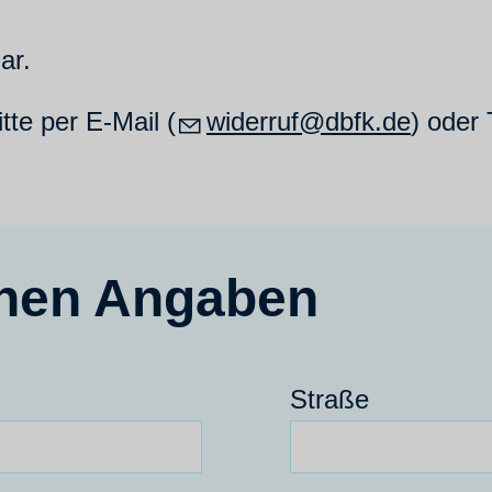
ar.
itte per E-Mail (
w
d
rr
f
dbfk
d
) oder 
chen Angaben
Straße