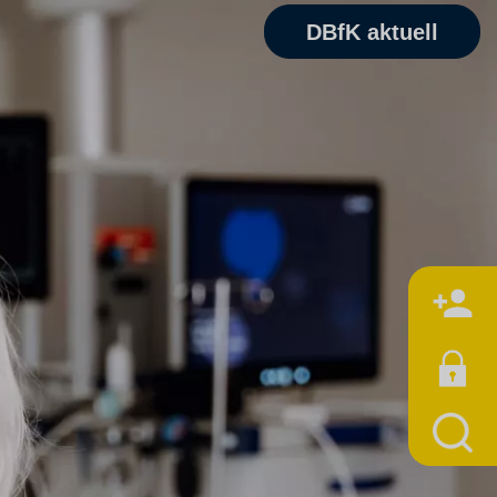
DBfK aktuell
M