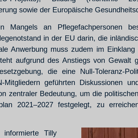
sierung sowie der Europäische Gesundheit
en Mangels an Pflegefachpersonen best
flegenotstand in der EU darin, die inländis
nale Anwerbung muss zudem im Einklang m
steht aufgrund des Anstiegs von Gewalt 
setzgebung, die eine Null-Toleranz-Poli
Mitgliedern geführten Diskussionen und
n zentraler Bedeutung, um die politische
lan 2021–2027 festgelegt, zu erreich
nformierte Tilly