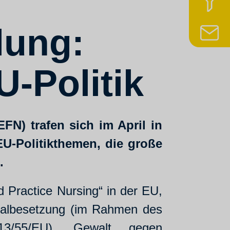
z
lung:
N
U-Politik
FN) trafen sich im April in
EU-Politikthemen, die große
.
Practice Nursing“ in der EU,
onalbesetzung (im Rahmen des
13/55/EU), Gewalt gegen