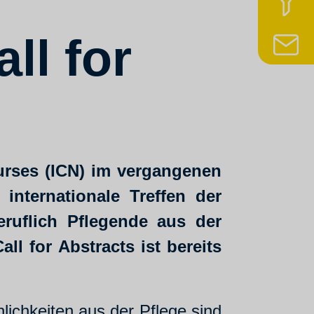
z
ll for
N
urses (ICN) im vergangenen
 internationale Treffen der
ruflich Pflegende aus der
l for Abstracts ist bereits
ichkeiten aus der Pflege sind