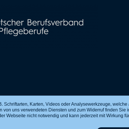
. Schriftarten, Karten, Videos oder Analysewerkzeuge, welche 
en von uns verwendeten Diensten und zum Widerruf finden Sie 
ng der Webseite nicht notwendig und kann jederzeit mit Wirkung f