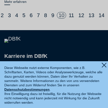
Mehr erfahren
2
3
4
5
6
7
8
9
10
11
12
13
14
Karriere im DBfK
Impressum
Diese Webseite nutzt externe Komponenten, wie z.B.
Schriftarten, Karten, Videos oder Analysewerkzeuge, welche alle
Datenschutz
dazu genutzt werden können, Daten über Ihr Verhalten zu
sammeln. Weitere Informationen zu den von uns verwendeten
Shop
Diensten und zum Widerruf finden Sie in unseren
Datenschutzbestimmungen
.
Widerruf
Ihre Einwilligung dazu ist freiwillig, für die Nutzung der Webseite
nicht notwendig und kann jederzeit mit Wirkung für die Zukunft
Kontakt
widerrufen werden.