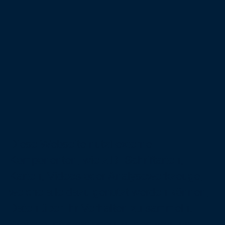
Diese Webseite nutzt externe
Komponenten, wie z.B. Schriftarten,
Karten, Videos oder Analysewerkzeuge,
welche alle dazu genutzt werden können,
Daten über Ihr Verhalten zu sammeln.
Weitere Informationen zu den von uns