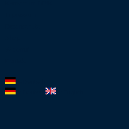
Karriere im DBfK
Impressum
Datenschutz
Shop
Widerruf
Kontakt
de
Deutsch
de
Deutsch
en
English