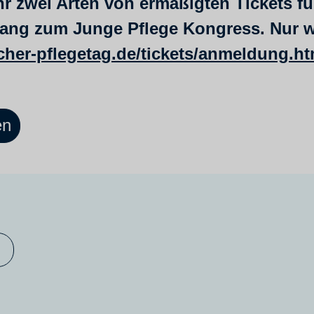
hr zwei Arten von ermäßigten Tickets f
ang zum Junge Pflege Kongress. Nur wer
her-pflegetag.de/tickets/anmeldung.ht
en