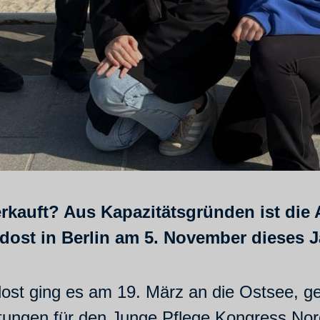
kauft? Aus Kapazitätsgründen ist die A
st in Berlin am 5. November dieses Jah
ost ging es am 19. März an die Ostsee, g
tungen für den Junge Pflege Kongress No