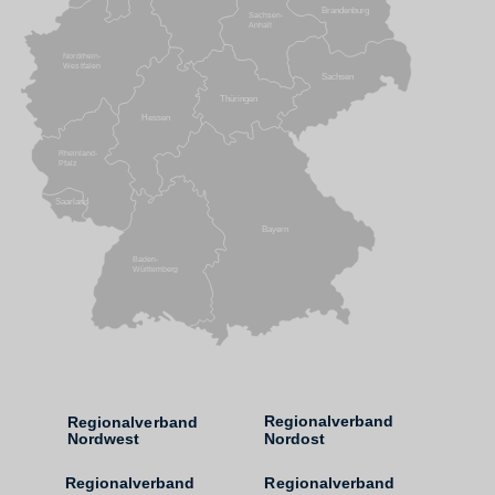
Brandenburg
Sachsen-
Anhalt
Nordrhein-
Westfalen
Sachsen
Thüringen
Hessen
Rheinland-
Pfalz
Saarland
Bayern
Baden-
Württemberg
Regionalverband
Regionalverband
Nordost
Nordwest
Regionalverband
Regionalverband