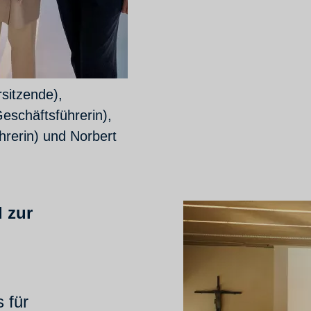
sitzende),
eschäftsführerin),
hrerin) und Norbert
.
l zur
 für