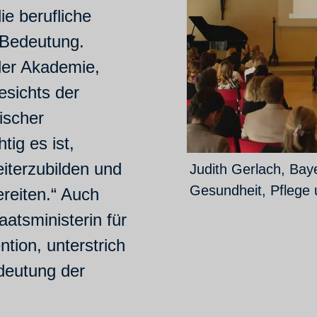
e berufliche
 Bedeutung.
der Akademie,
esichts der
ischer
tig es ist,
iterzubilden und
Judith Gerlach, Baye
Gesundheit, Pflege 
reiten.“ Auch
atsministerin für
tion, unterstrich
edeutung der