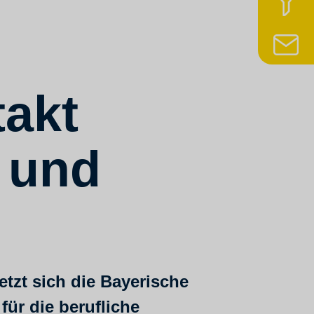
z
N
takt
 und
etzt sich die
Bayerische
für die berufliche