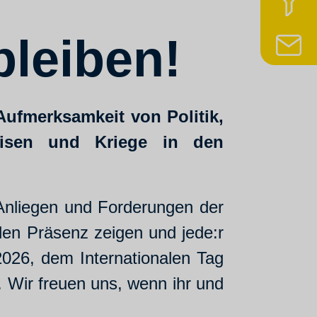
z
bleiben!
N
Aufmerksamkeit von Politik,
risen und Kriege in den
Anliegen und Forderungen der
en Präsenz zeigen und jede:r
026, dem Internationalen Tag
. Wir freuen uns, wenn ihr und