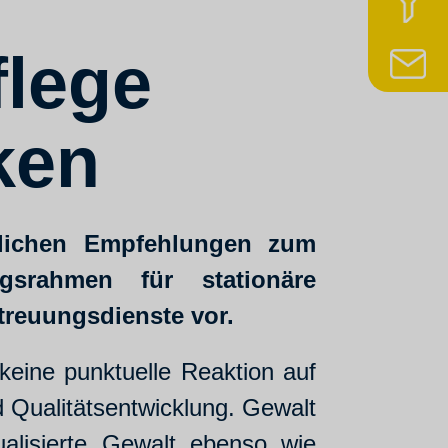
z
flege
N
ken
tlichen Empfehlungen zum
gsrahmen für stationäre
treuungsdienste vor.
keine punktuelle Reaktion auf
d Qualitätsentwicklung. Gewalt
ualisierte Gewalt ebenso wie