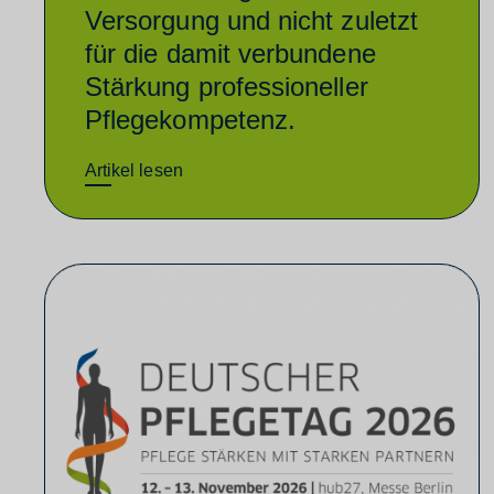
Versorgung und nicht zuletzt
für die damit verbundene
Stärkung professioneller
Pflegekompetenz.
Artikel lesen