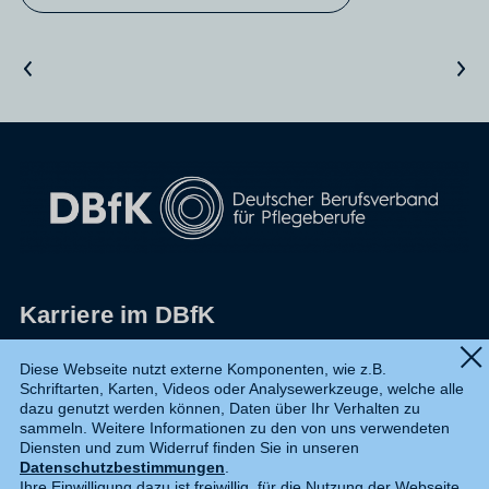
Vorheriger Artikel
Nächster Artikel
Karriere im DBfK
Impressum
Diese Webseite nutzt externe Komponenten, wie z.B.
Schriftarten, Karten, Videos oder Analysewerkzeuge, welche alle
Datenschutz
dazu genutzt werden können, Daten über Ihr Verhalten zu
sammeln. Weitere Informationen zu den von uns verwendeten
Shop
Diensten und zum Widerruf finden Sie in unseren
Datenschutzbestimmungen
.
Widerruf
Ihre Einwilligung dazu ist freiwillig, für die Nutzung der Webseite