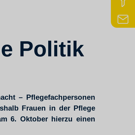
z
N
e Politik
macht – Pflegefachpersonen
shalb Frauen in der Pflege
 am 6. Oktober hierzu einen