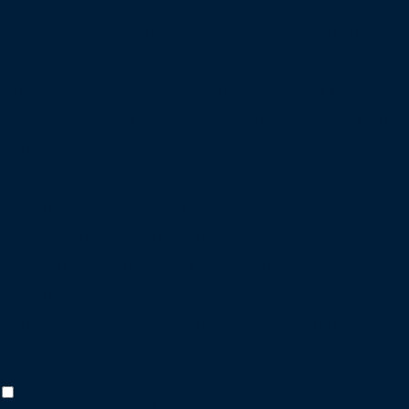
Diese Webseite nutzt externe Komponenten,
wie z.B. Schriftarten, Karten, Videos oder
Analysewerkzeuge, welche alle dazu genutzt
werden können, Daten über Ihr Verhalten zu
sammeln. Weitere Informationen zu den von
uns verwendeten Diensten und zum Widerruf
finden Sie in unseren
Datenschutzbestimmungen
.
Ihre Einwilligung dazu ist freiwillig, für die
Nutzung der Webseite nicht notwendig und
kann jederzeit mit Wirkung für die Zukunft
widerrufen werden.
Analyse akzeptieren