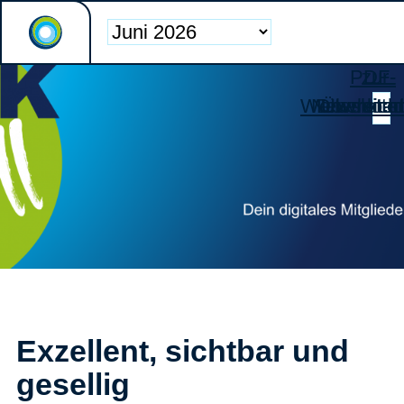
PDF-
zur
Weiterleiten
Newsletter
Download
Übersicht
Exzellent, sichtbar und
gesellig