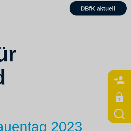
DBfK aktuell
ür
d
M
rauentag 2023