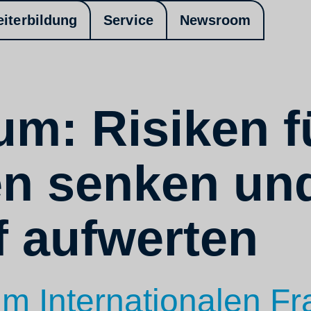
eiterbildung
Service
Newsroom
um: Risiken f
en senken un
f aufwerten
m Internationalen F