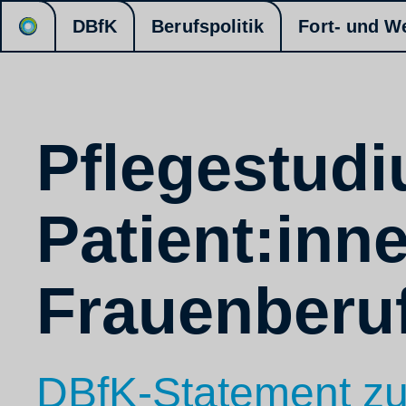
DBfK
Berufspolitik
Fort- und W
Pflegestudi
Patient:inn
Frauenberu
DBfK-Statement zu