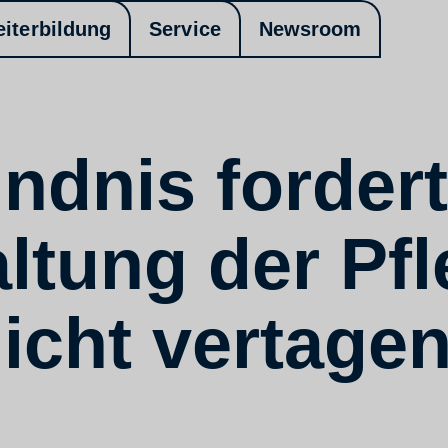
eiterbildung
Service
Newsroom
dnis fordert
ltung der Pf
nicht vertage