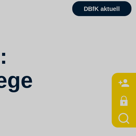
DBfK aktuell
:
lege
M
n