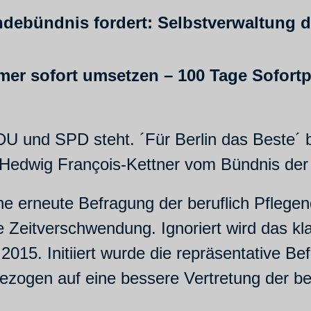
ändebündnis fordert: Selbstverwaltung d
er sofort umsetzen – 100 Tage Sofortp
CDU und SPD steht. ´Für Berlin das Beste´ b
rt Hedwig François-Kettner vom Bündnis der
ine erneute Befragung der beruflich Pfleg
 Zeitverschwendung. Ignoriert wird das kl
2015. Initiiert wurde die repräsentative B
zogen auf eine bessere Vertretung der ber