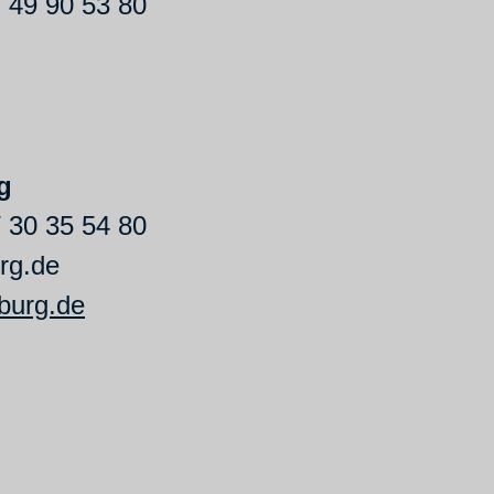
 / 49 90 53 80
g
 / 30 35 54 80
rg.de
burg.de