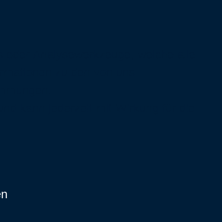
s oder Analysewerkzeuge, welche alle
ormationen zu den von uns
immungen
.
 und kann jederzeit mit Wirkung für die
en