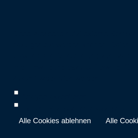
Diese Webseite nutzt externe Komponen
dazu genutzt werden können, Daten üb
verwendeten Diensten und zum Widerru
Ihre Einwilligung dazu ist freiwillig, 
Zukunft widerrufen werden.
Analyse akzeptieren
Externe Komponenten akzeptieren
Alle Cookies ablehnen
Alle Cook