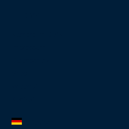
DBfK
Karriere im DBfK
Impressum
Datenschutz
Shop
Widerruf
Kontakt
de
Deutsch