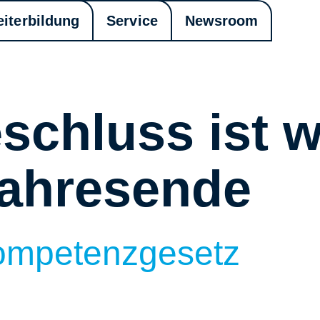
eiterbildung
Service
Newsroom
schluss ist w
Jahresende
ompetenzgesetz