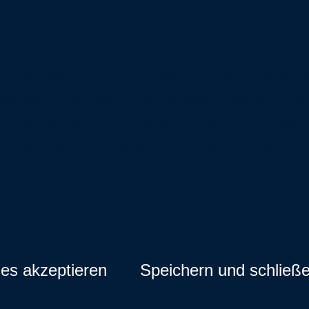
ten, wie z.B. Schriftarten, Karten, Video
er Ihr Verhalten zu sammeln. Weitere Inf
f finden Sie in unseren
Datenschutzbest
für die Nutzung der Webseite nicht notwendig
ies akzeptieren
Speichern und schließ