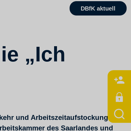
DBfK aktuell
ie „Ich
M
kkehr und Arbeitszeitaufstockung
Arbeitskammer des Saarlandes und