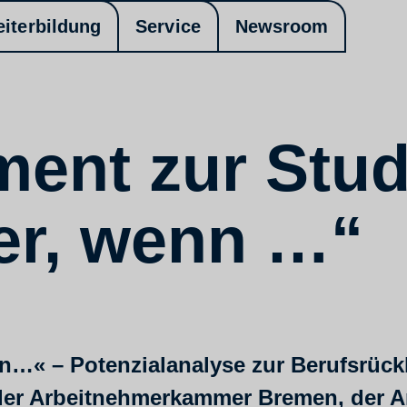
eiterbildung
Service
Newsroom
ent zur Stud
er, wenn …“
nn…« – Potenzialanalyse zur Berufsrüc
 der Arbeitnehmerkammer Bremen, der 