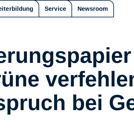
eiterbildung
Service
Newsroom
rungspapier 
üne verfehlen
spruch bei G