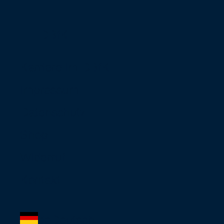
DBfK
Karriere im DBfK
Impressum
Datenschutz
Shop
Widerruf
Kontakt
de
Deutsch