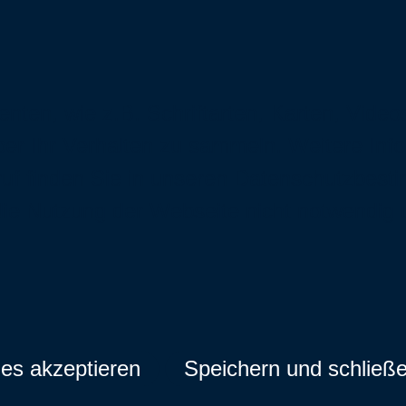
ten, wie z.B. Schriftarten, Karten, Video
er Ihr Verhalten zu sammeln. Weitere Inf
f finden Sie in unseren
Datenschutzbest
für die Nutzung der Webseite nicht notwendig
ies akzeptieren
Speichern und schließ