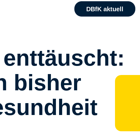
DBfK aktuell
enttäuscht:
 bisher
M
esundheit