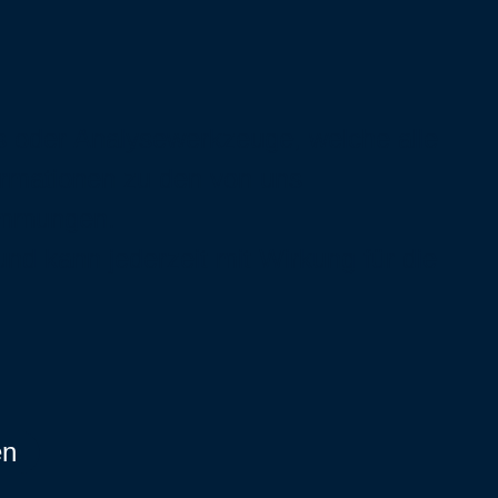
s oder Analysewerkzeuge, welche alle
ormationen zu den von uns
immungen
.
 und kann jederzeit mit Wirkung für die
en