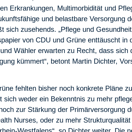
 Erkrankungen, Multimorbidität und Pfle
zukunftsfähige und belastbare Versorgung 
eßt sich zusehends. „Pflege und Gesundhei
papier von CDU und Grüne enttäuscht in di
 und Wähler erwarten zu Recht, dass sich
gung kümmert“, betont Martin Dichter, Vo
e fehlten bisher noch konkrete Pläne zur
et sich weder ein Bekenntnis zu mehr pfle
 noch zur Stärkung der Primärversorgung d
alth Nurses, oder zu mehr Strukturqualität
ein-Westfalens“, so Dichter weiter. Die 