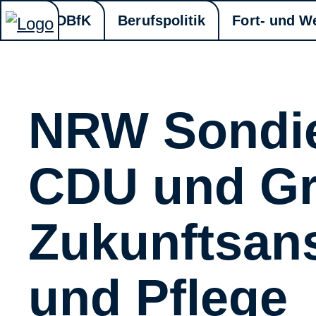
DBfK
Berufspolitik
Fort- und W
NRW Sondie
CDU und Gr
Zukunftsan
und Pflege