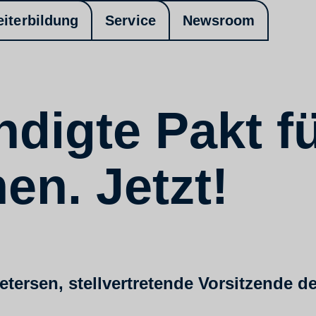
eiterbildung
Service
Newsroom
digte Pakt fü
n. Jetzt!
ersen, stellvertretende Vorsitzende d