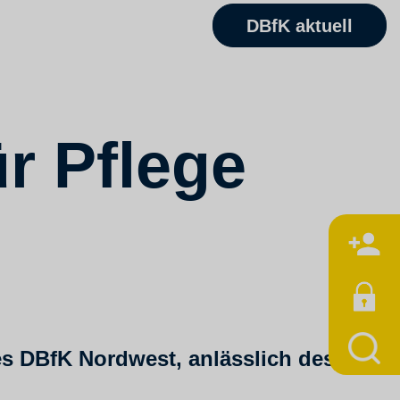
DBfK aktuell
r Pflege
M
es DBfK Nordwest, anlässlich des