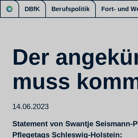
DBfK
Berufspolitik
Fort- und W
Der angekün
muss komme
14.06.2023
Statement von Swantje Seismann-Pet
Pflegetags Schleswig-Holstein: