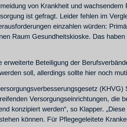
rmeidung von Krankheit und wachsendem P
rsorgung ist gefragt. Leider fehlen im Verg
Herausforderungen einzahlen würden: Prim
anen Raum Gesundheitskioske. Das haben w
ne erweiterte Beteiligung der Berufsverbä
den soll, allerdings sollte hier noch mut
ersorgungsverbesserungsgesetz (KHVG) 
greifenden Versorgungseinrichtungen, die
nd konzipiert werden“, so Klapper. „Diese 
 stehen können. Für Pflegegeleitete Kranke