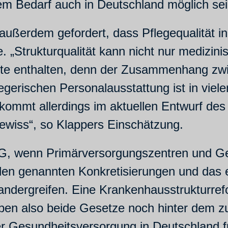
lem Bedarf auch in Deutschland möglich sei
außerdem gefordert, dass Pflegequalität in
 „Strukturqualität kann nicht nur medizini
te enthalten, denn der Zusammenhang zw
legerischen Personalausstattung ist in viel
 kommt allerdings im aktuellen Entwurf de
gewiss“, so Klappers Einschätzung.
, wenn Primärversorgungszentren und Ges
n genannten Konkretisierungen und das ebe
dergreifen. Eine Krankenhausstrukturrefor
iben also beide Gesetze noch hinter dem z
r Gesundheitsversorgung in Deutschland f