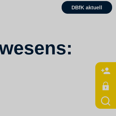
DBfK aktuell
swesens:
M