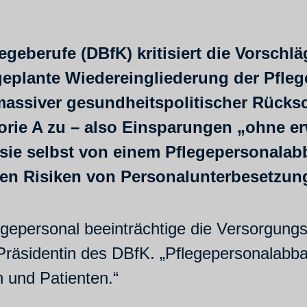
egeberufe (DBfK) kritisiert die Vorsch
geplante Wiedereingliederung der Pfle
massiver gesundheitspolitischer Rücksc
ie A zu – also Einsparungen „ohne er
sie selbst von einem Pflegepersonalabb
en Risiken von Personalunterbesetzung
epersonal beeinträchtige die Versorgungsqua
Präsidentin des DBfK. „Pflegepersonalabb
n und Patienten.“