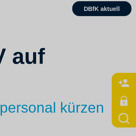
DBfK aktuell
 auf
M
epersonal kürzen