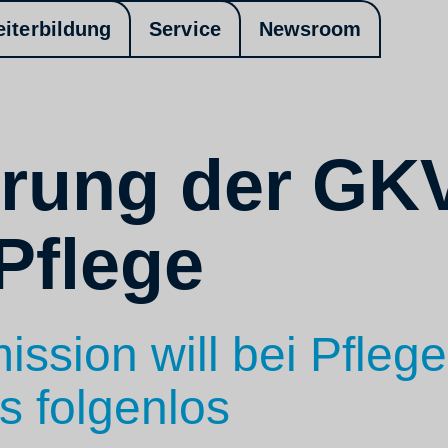
eiterbildung
Service
Newsroom
erung der GKV
Pflege
sion will bei Pfleg
s folgenlos