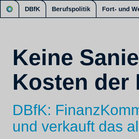
DBfK
Berufspolitik
Fort- und W
Keine Sani
Kosten der 
DBfK: FinanzKommis
und verkauft das al