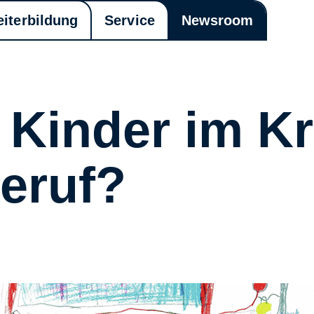
eiterbildung
Service
Newsroom
n Kinder im 
eruf?