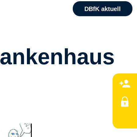
DBfK aktuell
Krankenhaus
M