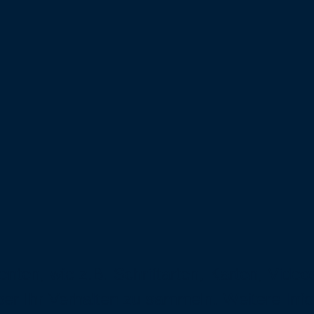
ten, wie z.B. Schriftarten, Karten, Video
er Ihr Verhalten zu sammeln. Weitere Inf