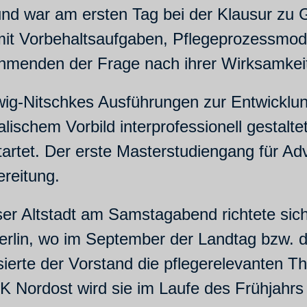
und war am ersten Tag bei der Klausur zu G
 mit Vorbehaltsaufgaben, Pflegeprozessmod
ehmenden der Frage nach ihrer Wirksamke
ig-Nitschkes Ausführungen zur Entwicklun
lischem Vorbild interprofessionell gestalt
artet. Der erste Masterstudiengang für Ad
ereitung.
r Altstadt am Samstagabend richtete sic
lin, wo im September der Landtag bzw. 
sierte der Vorstand die pflegerelevanten T
K Nordost wird sie im Laufe des Frühjahrs