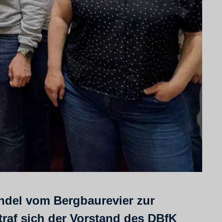
andel vom Bergbaurevier zur
traf sich der Vorstand des DBfK