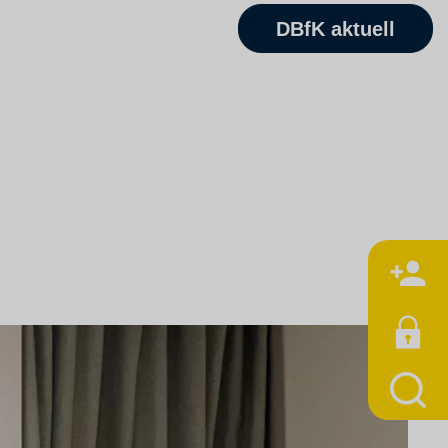
DBfK aktuell
M