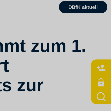
DBfK aktuell
mmt zum 1.
rt
M
ts zur