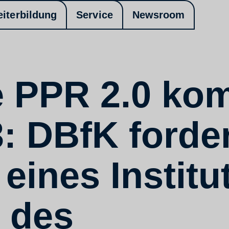
eiterbildung
Service
Newsroom
e PPR 2.0 ko
: DBfK forde
eines Institu
 des