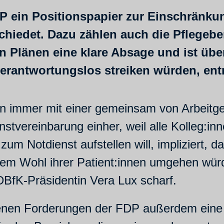
P ein Positionspapier zur Einschränkun
chiedet. Dazu zählen auch die Pflegebe
en Plänen eine klare Absage und ist über
rantwortungslos streiken würden, entr
hen immer mit einer gemeinsam von Arbeit
tvereinbarung einher, weil alle Kolleg:inn
m Notdienst aufstellen will, impliziert, d
dem Wohl ihrer Patient:innen umgehen würde
 DBfK-Präsidentin Vera Lux scharf.
enen Forderungen der FDP außerdem eine 