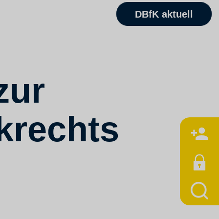
DBfK aktuell
zur
krechts
M