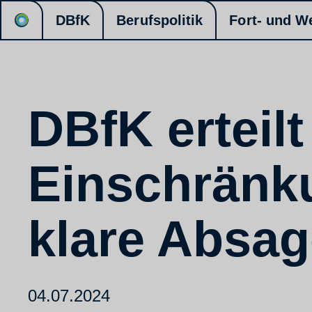
DBfK
Berufspolitik
Fort- und W
DBfK erteil
Einschränku
klare Absag
04.07.2024