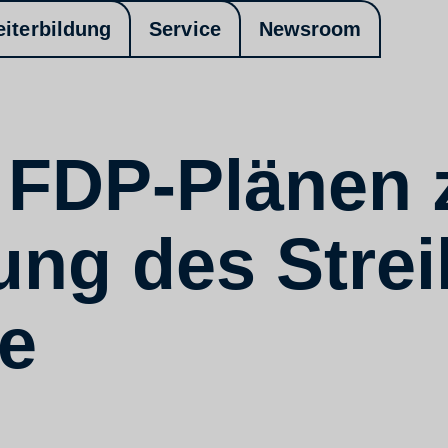
eiterbildung
Service
Newsroom
t FDP-Plänen 
ng des Strei
e