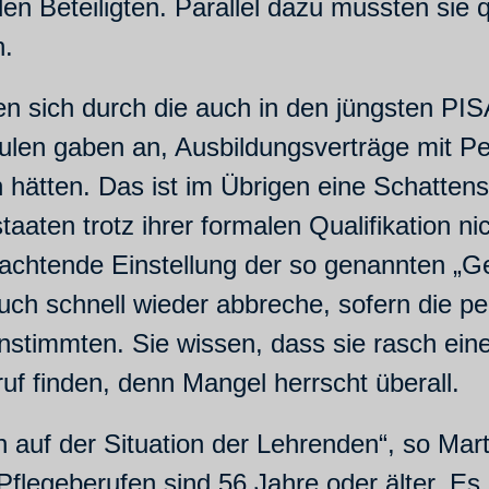
llen Beteiligten. Parallel dazu mussten sie 
n.
n sich durch die auch in den jüngsten PI
hulen gaben an, Ausbildungsverträge mit 
hätten. Das ist im Übrigen eine Schattensei
taaten trotz ihrer formalen Qualifikation 
htende Einstellung der so genannten „Gener
uch schnell wieder abbreche, sofern die pe
einstimmten. Sie wissen, dass sie rasch ei
uf finden, denn Mangel herrscht überall.
 auf der Situation der Lehrenden“, so Mart
flegeberufen sind 56 Jahre oder älter. Es 