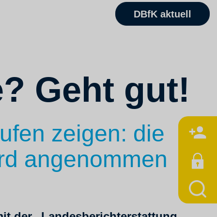
DBfK aktuell
e? Geht gut!
ufen zeigen: die
M
wird angenommen
it der „Landesberichterstattung