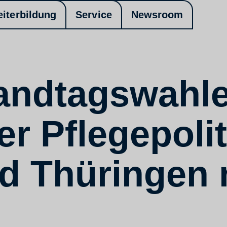
eiterbildung
Service
Newsroom
andtagswahle
r Pflegepolit
d Thüringen 