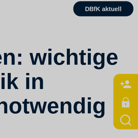
DBfK aktuell
n: wichtige
ik in
M
notwendig