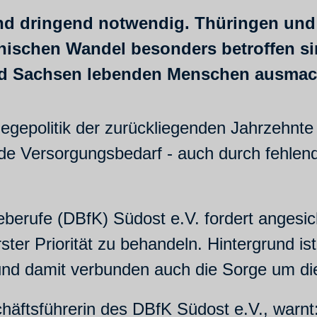
d dringend notwendig. Thüringen und
schen Wandel besonders betroffen sin
 und Sachsen lebenden Menschen ausma
egepolitik der zurückliegenden Jahrzehnte 
nde Versorgungsbedarf - auch durch fehlen
berufe (DBfK) Südost e.V. fordert angesic
rster Priorität zu behandeln. Hintergrund i
und damit verbunden auch die Sorge um di
tsführerin des DBfK Südost e.V., warnt: „E