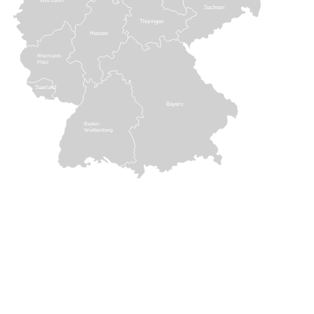
Westfalen
Sachsen
Thüringen
Hessen
Rheinland-
Pfalz
Saarland
Bayern
Baden-
Württemberg