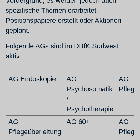
Vordergrund, es werden jedoch auch
spezifische Themen erarbeitet,
Positionspapiere erstellt oder Aktionen
geplant.
Folgende AGs sind im DBfK Südwest
aktiv:
AG Endoskopie
AG
AG
Psychosomatik
Pflege
/
Psychotherapie
AG
AG 60+
AG
Pflegeüberleitung
Pflege