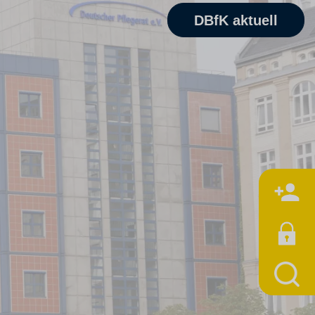
DBfK aktuell
M