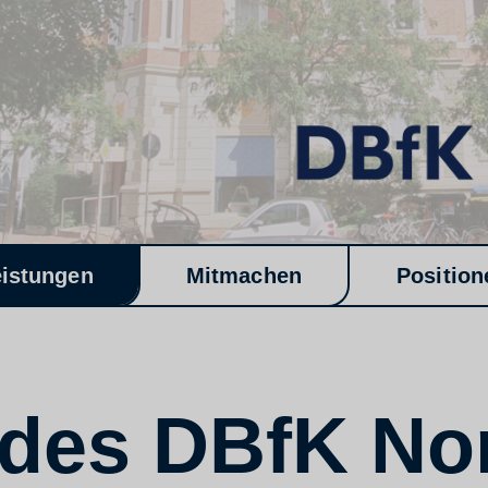
eistungen
Mitmachen
Position
 des DBfK No