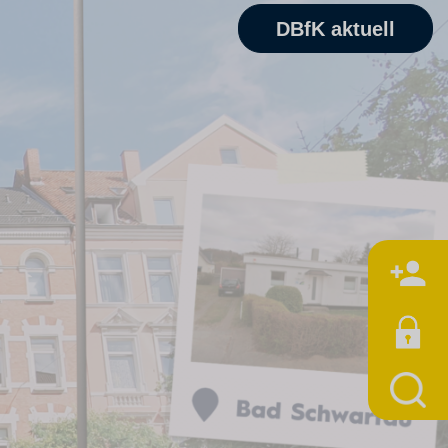
DBfK aktuell
M