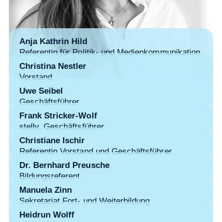
Anja Kathrin Hild
Referentin für Politik- und Medienkommunikation
Christina Nestler
Vorstand
Uwe Seibel
Geschäftsführer
Frank Stricker-Wolf
stellv. Geschäftsführer
Christiane Ischir
Referentin Vorstand und Geschäftsführer
Dr. Bernhard Preusche
Bildungsreferent
Manuela Zinn
Sekretariat Fort- und Weiterbildung
Heidrun Wolff