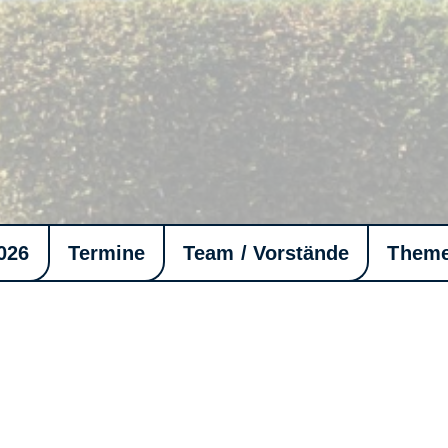
026
Termine
Team / Vorstände
Them