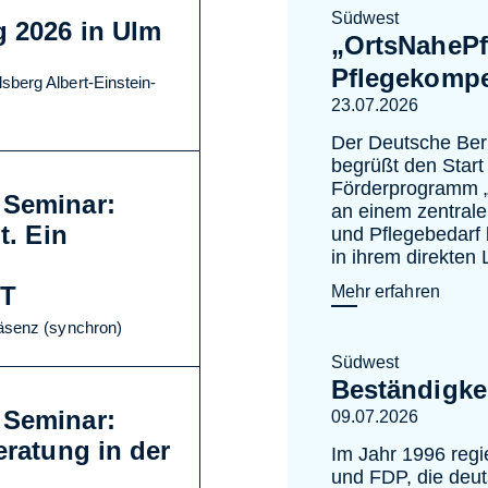
Südwest
g 2026 in Ulm
„OrtsNahePf
Pflegekompe
sberg Albert-Einstein-
23.07.2026
Der Deutsche Ber
begrüßt den Start
Förderprogramm 
 Seminar:
an einem zentral
t. Ein
und Pflegebedarf 
in ihrem direkten
T
Mehr erfahren
räsenz (synchron)
Südwest
Beständigke
 Seminar:
09.07.2026
eratung in der
Im Jahr 1996 regi
und FDP, die deu