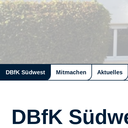
DBfK Südwest
Mitmachen
Aktuelles
DBfK Südw