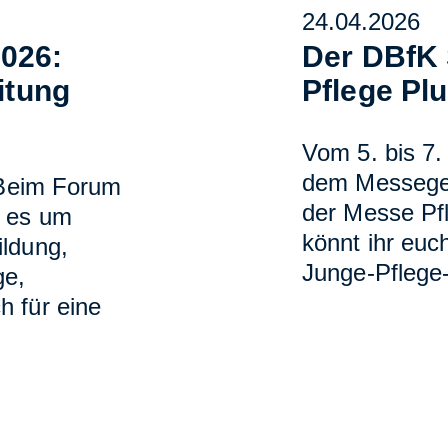
24.04.2026
2026:
Der DBfK 
eitung
Pflege Pl
Vom 5. bis 7. 
dem Messegel
: Beim Forum
der Messe Pf
t es um
könnt ihr eu
ildung,
Junge-Pflege
ge,
h für eine