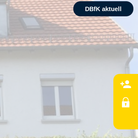
DBfK aktuell
M