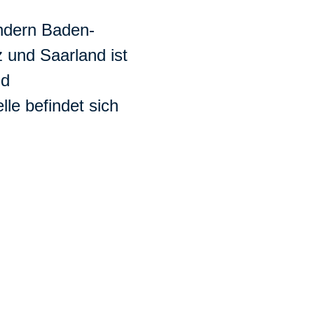
ändern Baden-
 und Saarland ist
nd
lle befindet sich