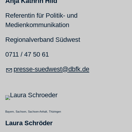
Anja Kathrin Hild
Referentin für Politik- und
Medienkommunikation
Regionalverband Südwest
0711 / 47 50 61
pr
ss
-s
dw
st
dbfk
d
Bayern, Sachsen, Sachsen-Anhalt, Thüringen
Laura Schröder