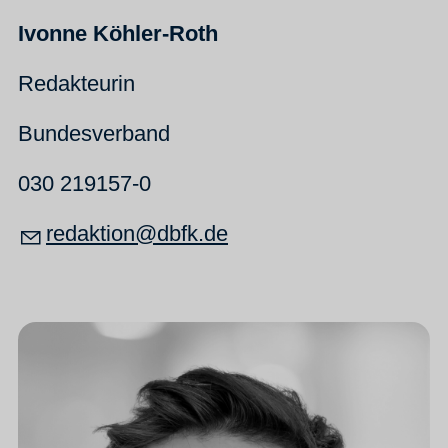
Ivonne Köhler-Roth
Redakteurin
Bundesverband
030 219157-0
r
d
kt
n
dbfk
d