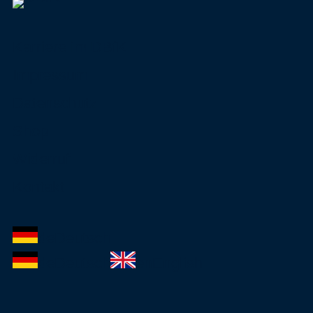
Karriere im DBfK
Impressum
Datenschutz
Shop
Widerruf
Kontakt
de
Deutsch
de
Deutsch
en
English