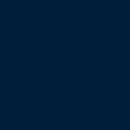
Diese Webseite nutzt externe
Komponenten, wie z.B. Schriftarten,
Karten, Videos oder Analysewerkzeuge,
welche alle dazu genutzt werden können,