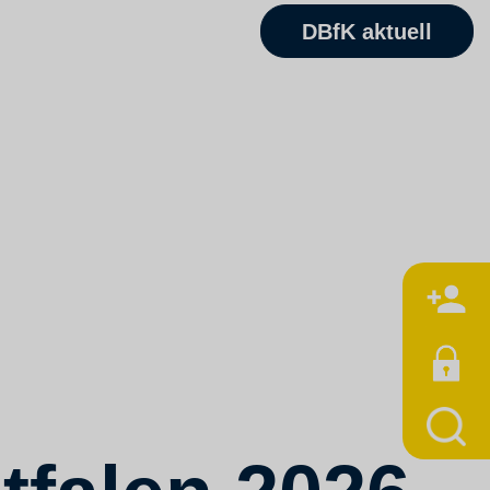
DBfK aktuell
M