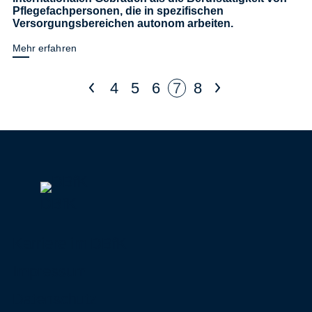
Pflegefachpersonen, die in spezifischen
Versorgungsbereichen autonom arbeiten.
Mehr erfahren
<
>
4
5
6
7
8
DBfK
Karriere im DBfK
Impressum
Datenschutz