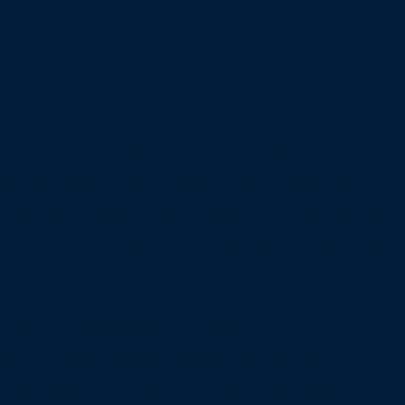
Diese Webseite nutzt externe Komponenten,
wie z.B. Schriftarten, Karten, Videos oder
Analysewerkzeuge, welche alle dazu genutzt
werden können, Daten über Ihr Verhalten zu
sammeln. Weitere Informationen zu den von
uns verwendeten Diensten und zum Widerruf
finden Sie in unseren
Datenschutzbestimmungen
.
Ihre Einwilligung dazu ist freiwillig, für die
Nutzung der Webseite nicht notwendig und