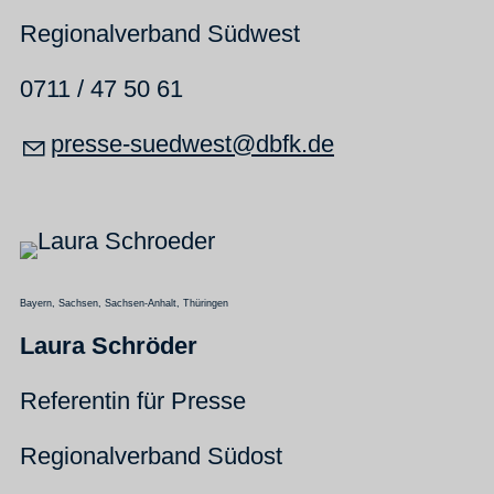
Regionalverband Südwest
0711 / 47 50 61
pr
ss
-s
dw
st
dbfk
d
Bayern, Sachsen, Sachsen-Anhalt, Thüringen
Laura Schröder
Referentin für Presse
Regionalverband Südost