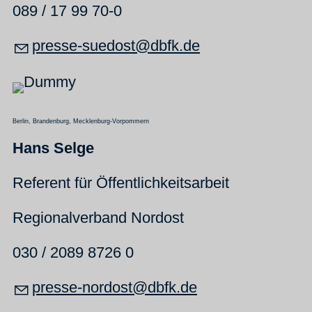
089 / 17 99 70-0
pr
ss
-s
d
st
dbfk
d
Berlin, Brandenburg, Mecklenburg-Vorpommern
Hans Selge
Referent für Öffentlichkeitsarbeit
Regionalverband Nordost
030 / 2089 8726 0
pr
ss
-n
rd
st
dbfk
d