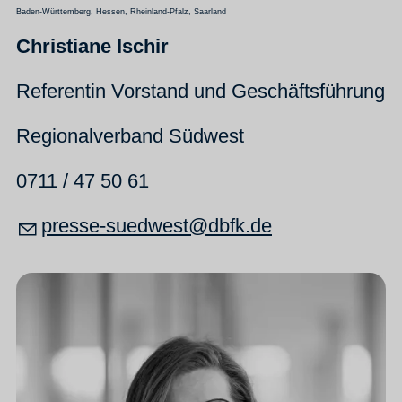
Baden-Württemberg, Hessen, Rheinland-Pfalz, Saarland
Christiane Ischir
Referentin Vorstand und Geschäftsführung
Regionalverband Südwest
0711 / 47 50 61
pr
ss
-s
dw
st
dbfk
d