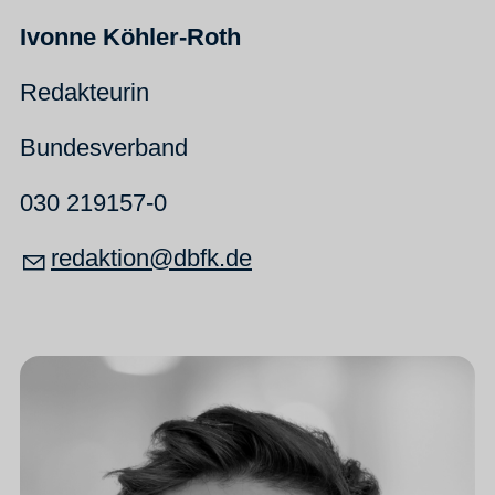
Ivonne Köhler-Roth
Redakteurin
Bundesverband
030 219157-0
r
d
kt
n
dbfk
d