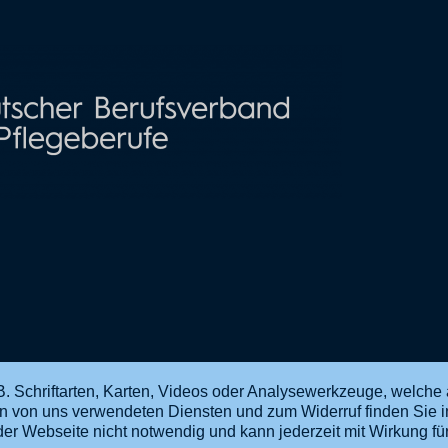
. Schriftarten, Karten, Videos oder Analysewerkzeuge, welche 
en von uns verwendeten Diensten und zum Widerruf finden Sie 
ng der Webseite nicht notwendig und kann jederzeit mit Wirkung f