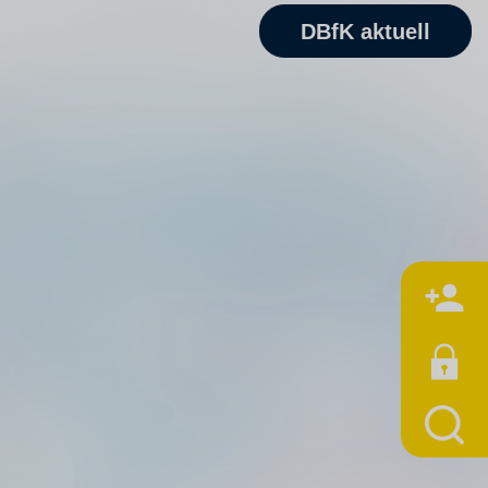
DBfK aktuell
M