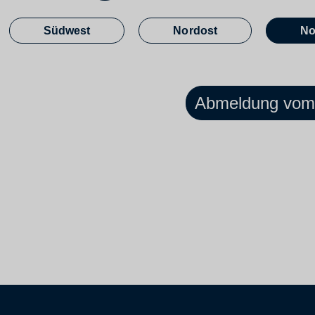
Südwest
Nordost
No
Abmeldung vom 