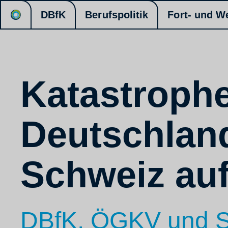
DBfK
Berufspolitik
Fort- und W
Katastrophe
Deutschland
Schweiz auf
DBfK, ÖGKV und SB