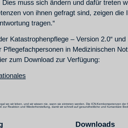
Dies muss sich ändern und dafür treten wi
enzen von ihnen gefragt sind, zeigen die
antwortung tragen.“
er Katastrophenpflege – Version 2.0“ und
Pflegefachpersonen in Medizinischen Notfal
hier zum Download zur Verfügung:
ationales
al wo wir leben, und wir wissen nie, wann sie eintreten werden. Die ICN-Kernkompetenzen der Ka
ur Reaktion und Wiederherstellung, damit wir schnell auf gesundheitliche und humanitäre Bed
g
Downloads