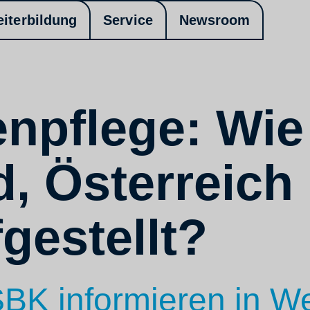
eiterbildung
Service
Newsroom
npflege: Wie
, Österreich
gestellt?
K informieren in We