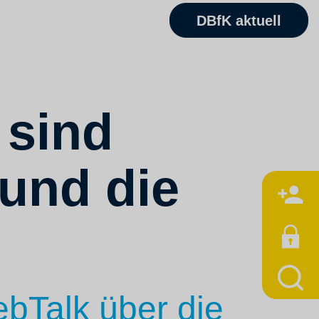
DBfK aktuell
 sind
 und die
M
bTalk über die