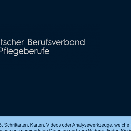
. Schriftarten, Karten, Videos oder Analysewerkzeuge, welche 
en von uns verwendeten Diensten und zum Widerruf finden Sie 