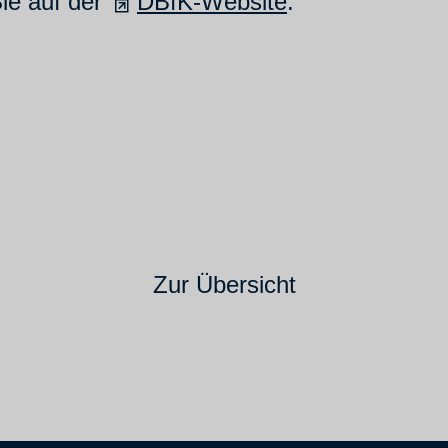
ie auf der
DBfK-Website
.
Zur Übersicht