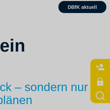
DBfK aktuell
kein
M
uck – sondern nur
tplänen