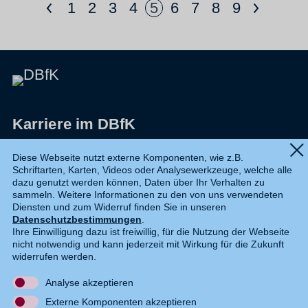
<
>
1
2
3
4
5
6
7
8
9
Karriere im DBfK
Impressum
Diese Webseite nutzt externe Komponenten, wie z.B.
Schriftarten, Karten, Videos oder Analysewerkzeuge, welche alle
Datenschutz
dazu genutzt werden können, Daten über Ihr Verhalten zu
sammeln. Weitere Informationen zu den von uns verwendeten
Shop
Diensten und zum Widerruf finden Sie in unseren
Datenschutzbestimmungen
.
Widerruf
Ihre Einwilligung dazu ist freiwillig, für die Nutzung der Webseite
nicht notwendig und kann jederzeit mit Wirkung für die Zukunft
Kontakt
widerrufen werden.
Analyse akzeptieren
DE
EN
Externe Komponenten akzeptieren